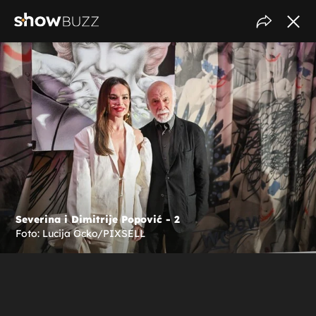
Severina i Dimitrije Popović - 2
Foto: Lucija Ocko/PIXSELL