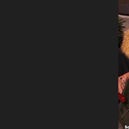
BILO JE VESELO!
Isplivale neviđene fotke s vjenčanj
Sandre Perković, raskošni detalji bi
posvuda, a mladenci su za ulazak
odabrali dobro poznati hit!
S