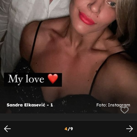
Sandra Elkasević - 1
Foto: Instagram
4
/
9