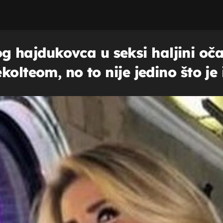
hajdukovca u seksi haljini oča
kolteom, no to nije jedino što je