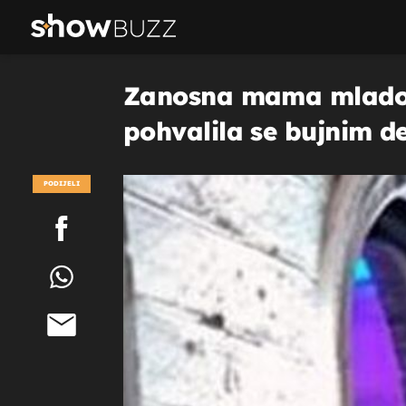
Zanosna mama mladog 
pohvalila se bujnim de
PODIJELI
POGLEDAJ