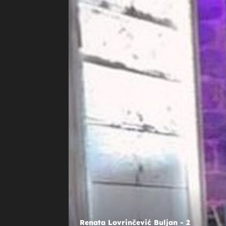
+
ZGODNA PLAVUŠA
Fatalna Splićanka u bikiniju istakn
utegnutu pozadinu, i s 50 godina 
zavodljivu siluetu
Renata Lovrinčević Buljan - 2
Nataša Buljan