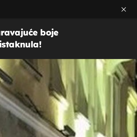
ravajuće boje
 istaknula!