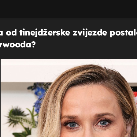
 od tinejdžerske zvijezde posta
lywooda?