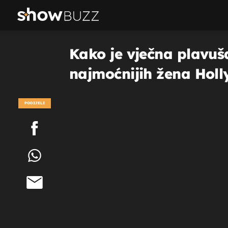
Kako je vječna plavuša
najmoćnijih žena Hol
PODIJELI
POGLEDAJ