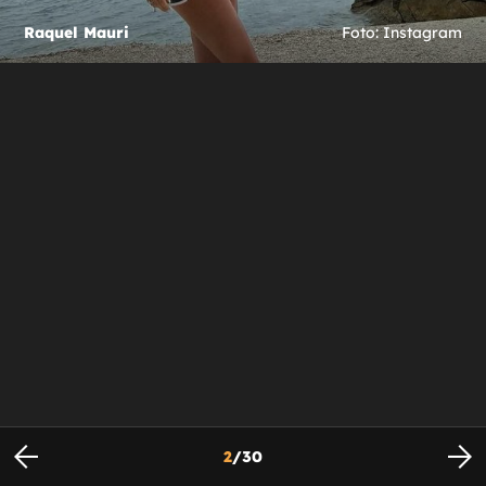
Raquel Mauri
Foto: Instagram
2
/
30