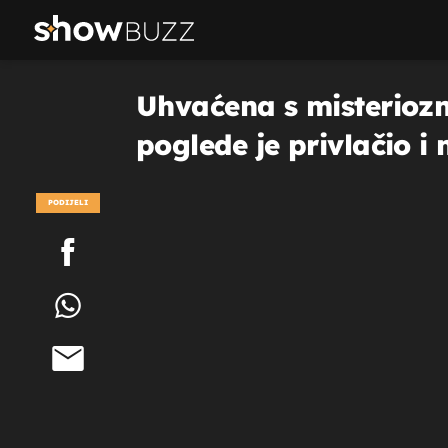
Uhvaćena s misterioz
poglede je privlačio i n
PODIJELI
POGLEDAJ