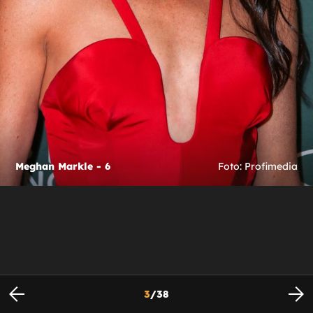
Meghan Markle - 6
Foto: Profimedia
3
/
38