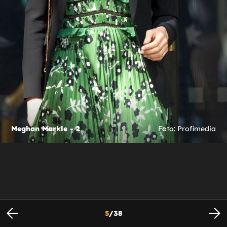
Meghan Markle - 2
Foto: Profimedia
5
/
38