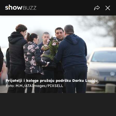
Prijatelji i kolege pružaju podršku Darku Laziću
Foto: M.M./ATAImages/PIXSELL