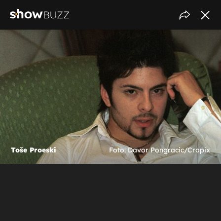
Toše Proeski
Foto: Davor Pongracic/Cropix