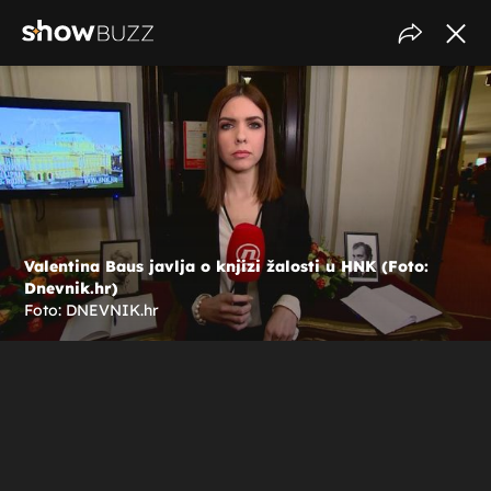
Valentina Baus javlja o knjizi žalosti u HNK (Foto:
Dnevnik.hr)
Foto: DNEVNIK.hr