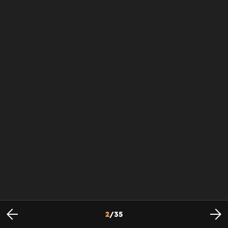
2
/
35