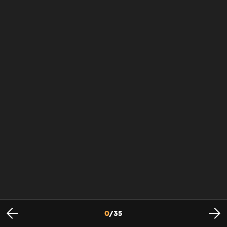
0
/
35