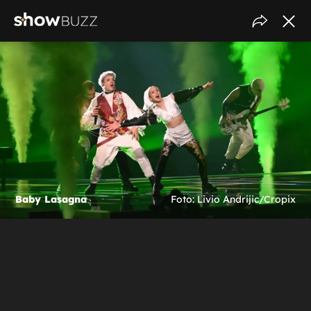
Baby Lasagna
Foto: Livio Andrijic/Cropix