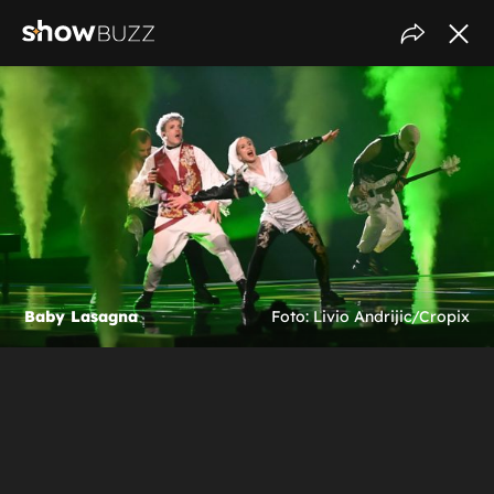
Baby Lasagna
Foto: Livio Andrijic/Cropix