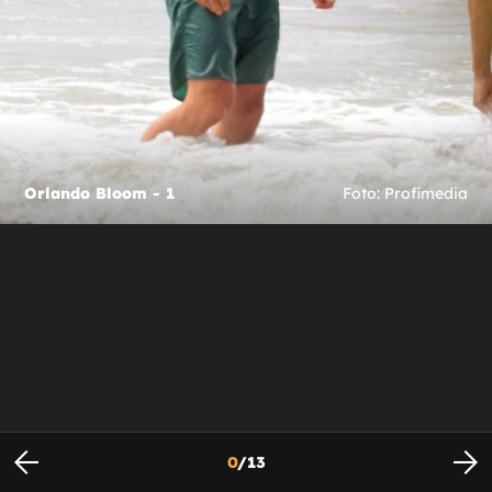
Orlando Bloom - 1
Foto: Profimedia
0
/
13