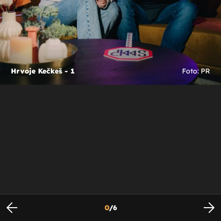
Hrvoje Kečkeš - 1
Foto: PR
0
/
6