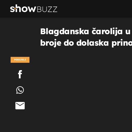
Blagdanska čarolija 
broje do dolaska prin
PODIJELI
POGLEDAJ