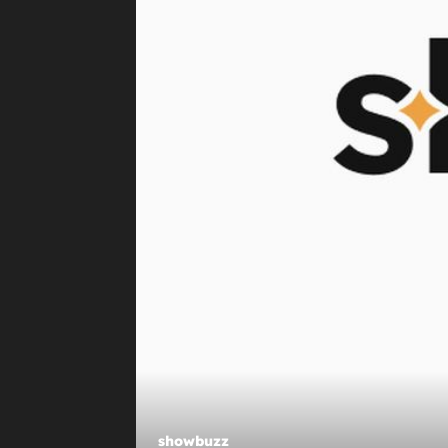
+
NASTUPI SVJETSKIH ZVIJEZDA
Ovakvo nešto Svjetsko prvenstvo jo
doživjelo: Stadion se pretvorio u g
pozornicu
showbuzz