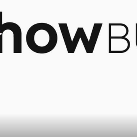
18
+
10
IZGLEDA NESTVARNO
š nije
Svi su ostali u šoku kad su saznali koli
lazbenu
Shakira zapravo ima godina