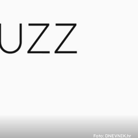
+
2
VIDEO JE VIRALAN
ko
Nitko nije očekivao da će ga vidjeti u
publici: Slavni oskarovac zaplesao na
Shakirine hitove
Foto: DNEVNIK.hr