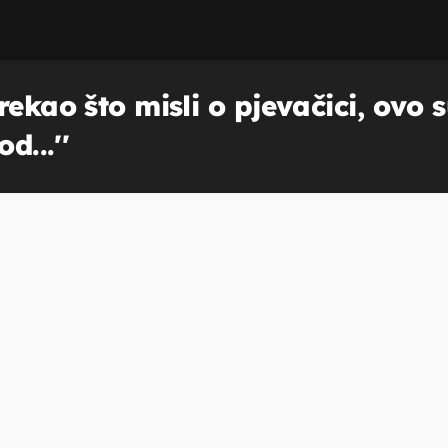
ekao što misli o pjevačici, ovo su
d...''