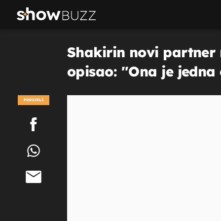
Shakirin novi partner r
opisao: ''Ona je jedna o
PODIJELI
POGLEDAJ