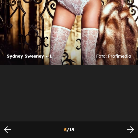
Sydney Sweeney - 1
Foto: Profimedia
5
/
19