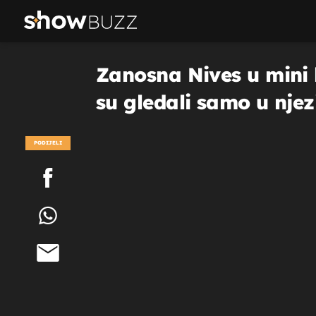
Zanosna Nives u mini h
su gledali samo u njez
PODIJELI
POGLEDAJ