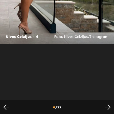
Nives Celzijus - 4
Foto: Nives Celzijus/Instagram
4
/
27