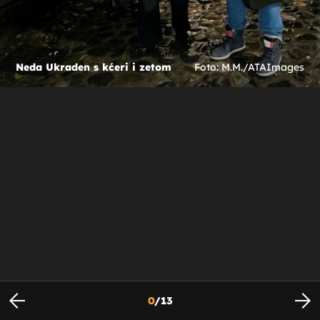
Neda Ukraden s kćeri i zetom
Foto: M.M./ATAImages
0
/
13