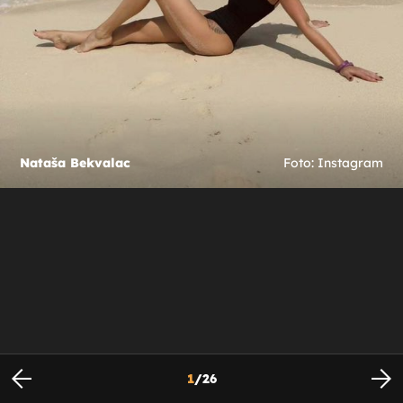
Nataša Bekvalac
Foto: Instagram
1
/
26