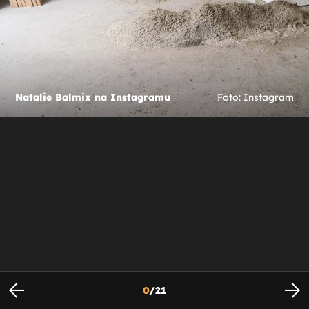
Natalie Balmix na Instagramu
Foto: Instagram
0
/
21