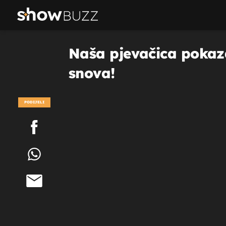
Naša pjevačica pokaza
snova!
PODIJELI
POGLEDAJ