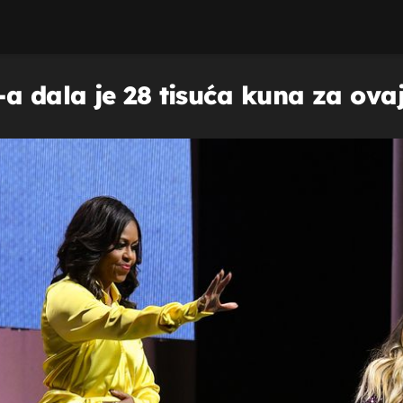
a dala je 28 tisuća kuna za ov