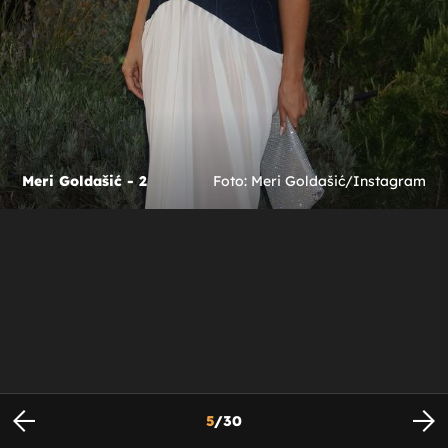
Meri Goldašić - 2
Foto: Meri Goldašić/Instagram
5
/
30