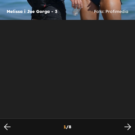
Melissa i Joe Gorga - 3
Foto: Profimedia
1
/
8