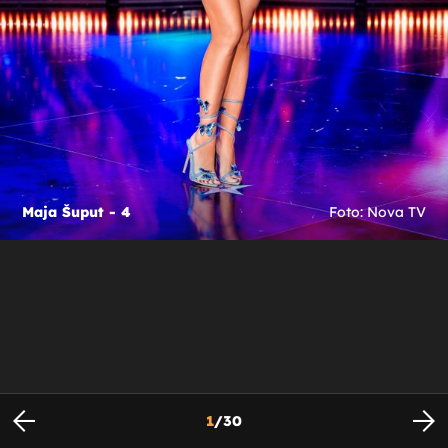
Maja Šuput - 4
Foto: Nova TV
1
/
30