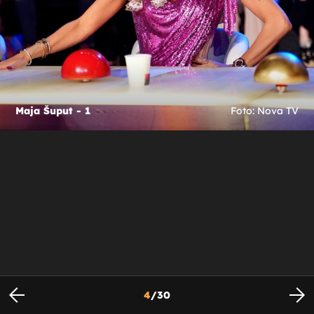
Maja Šuput - 1
Foto: Nova TV
4
/
30