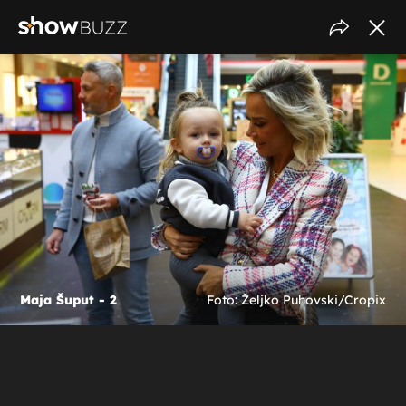
Maja Šuput - 2
Foto: Željko Puhovski/Cropix