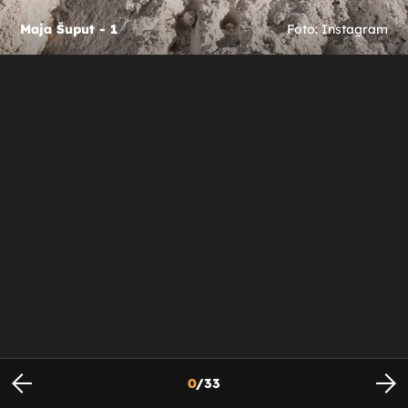
Maja Šuput - 1
Foto: Instagram
0
/
33