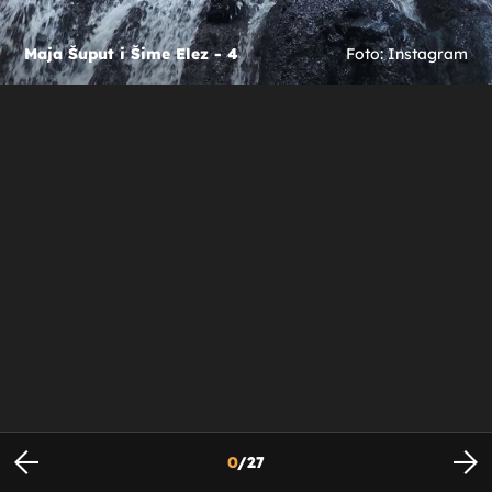
Maja Šuput i Šime Elez - 4
Foto: Instagram
0
/
27