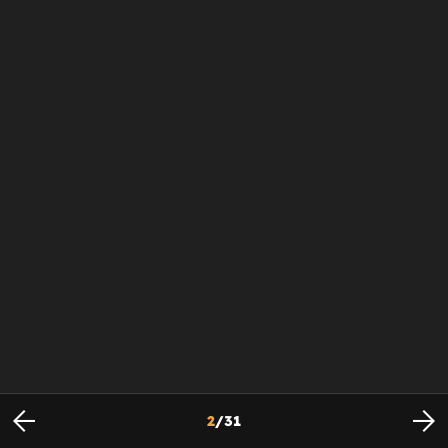
2
/
31