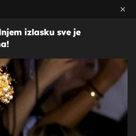
njem izlasku sve je
na!