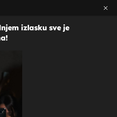
njem izlasku sve je
na!