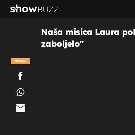
Naša misica Laura pok
zaboljelo''
PODIJELI
POGLEDAJ