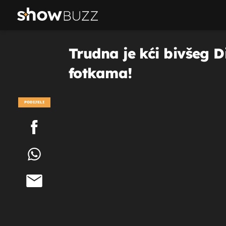
Trudna je kći bivšeg D
fotkama!
PODIJELI
POGLEDAJ