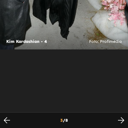
Kim Kardashian - 4
Foto: Profimedia
3
/
8