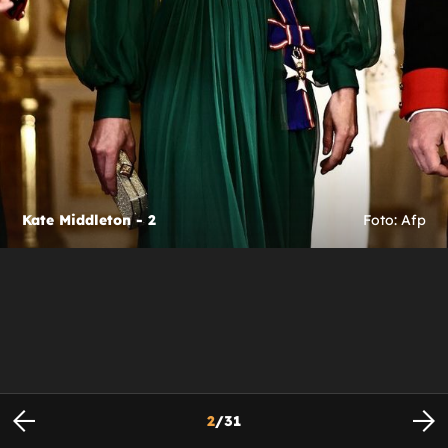
Kate Middleton - 2
Foto: Afp
2
/
31