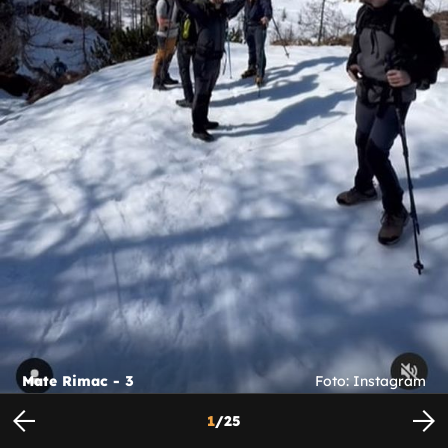
Mate Rimac - 3
Foto: Instagram
1
/
25