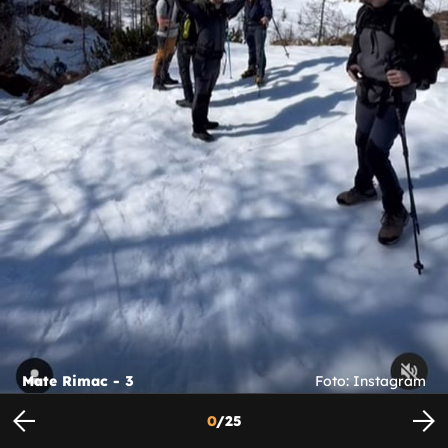
Mate Rimac - 3
Foto: Instagram
0
/
25