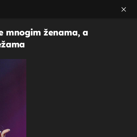
n je mnogim ženama, a
režama