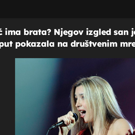
čić ima brata? Njegov izgled sa
put pokazala na društvenim m