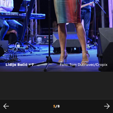
Lidija Bačić - 7
Foto: Tom Dubravec/Cropix
5
/
8