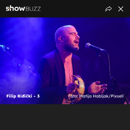
Filip Riđički - 3
Foto: Matija Habljak/Pixsell