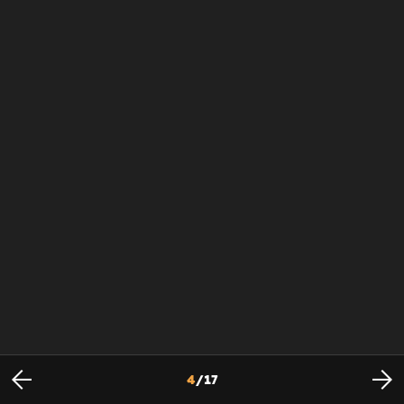
4
/
17