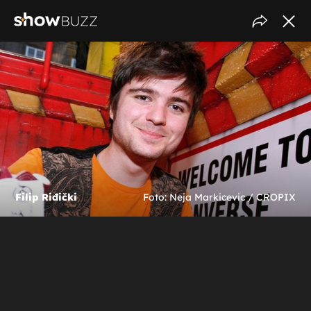
Filip Riđički
Foto: Neja Markicevic / CROPIX