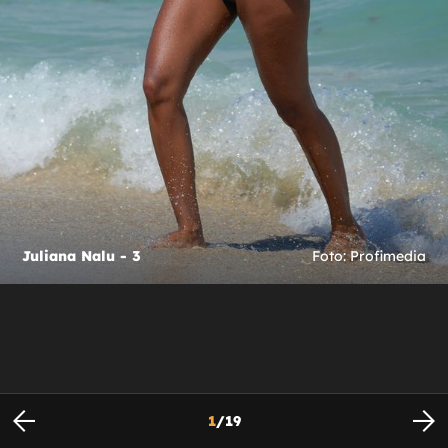
Juliana Nalu - 3
Foto: Profimedia
1
/
19