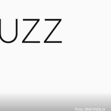
+
2
je
S 24 GODINE MLAĐOM
Jedan od najuspješnijih DJ-eva
današnjice dobio dijete u 59. godini:
''Najljepša tajna...''
Foto: DNEVNIK.hr