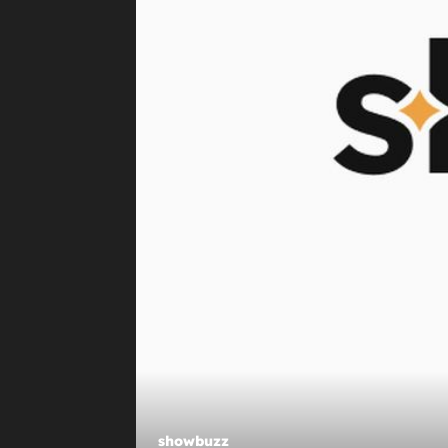
SITNO BROJE...
Pričalo se da je zbog 24 godine ml
ljepotice ostavio ženu, a sada je z
opet najsretniji na svijetu
showbuzz