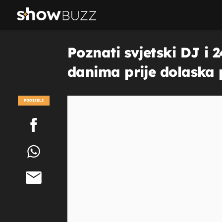
Poznati svjetski DJ i 
danima prije dolaska p
suprugu
PODIJELI
POGLEDAJ