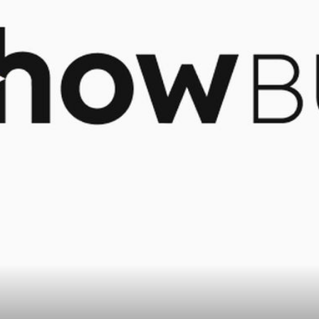
OGLASIO SE NA INSTAGRAMU
ađe
Jedan od najuspješnijih DJ-eva
bog nje
današnjice u 57. godini pohvalio se
najljepšim mogućim vijestima: ''Ljubav 
u zraku''